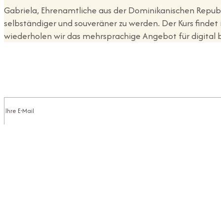
Gabriela, Ehrenamtliche aus der Dominikanischen Republi
selbständiger und souveräner zu werden. Der Kurs finde
wiederholen wir das mehrsprachige Angebot für digital 
Abonniert unseren Newsletter
Folgt uns auf instagram und facebook
Machmit-Zentrum e.V. (Mamiz)
Telefon: +49 (0)15157736629
Email: info@machmit-zentrum.org