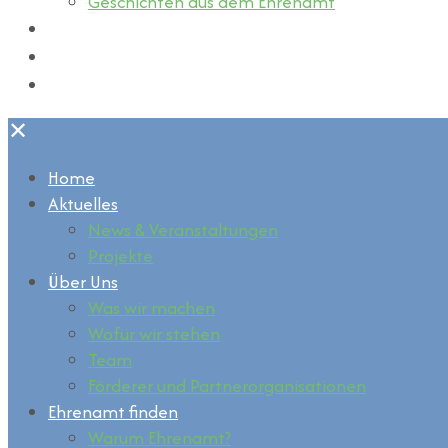
Geschichten aus dem Ehrenamt
Kontakt
Links & Tipps
Mamiz unterstützen
✕
Home
Aktuelles
News & Veranstaltungen
Projekte
Über Uns
Was wir machen
Wofür wir stehen
Team
Förderer und Partnerorganisationen
Ehrenamt finden
Warum Ehrenamt?