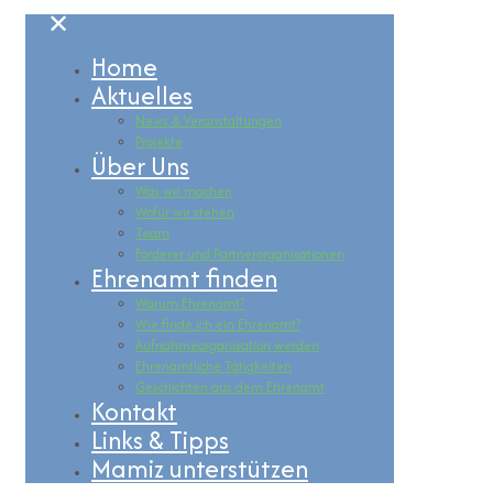
✕
Home
Aktuelles
News & Veranstaltungen
Projekte
Über Uns
Was wir machen
Wofür wir stehen
Team
Förderer und Partnerorganisationen
Ehrenamt finden
Warum Ehrenamt?
Wie finde ich ein Ehrenamt?
Aufnahmeorganisation werden
Ehrenamtliche Tätigkeiten
Geschichten aus dem Ehrenamt
Kontakt
Links & Tipps
Mamiz unterstützen