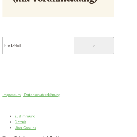
Abonniert unseren Newsletter
Folgt uns auf instagram und facebook
Machmit-Zentrum e.V. (Mamiz)
Telefon: +49 (0)15157736629
Email: info@machmit-zentrum.org
Impressum
|
Datenschutzerklärung
2026 © MachMit-Zentrum e.V.
Zustimmung
Details
Über
Cookies