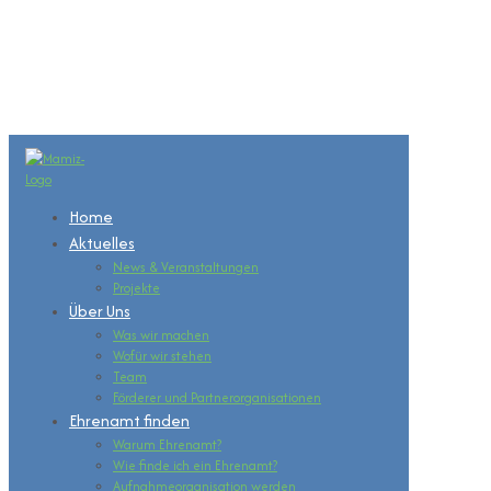
Home
Aktuelles
News & Veranstaltungen
Projekte
Über Uns
Was wir machen
Wofür wir stehen
Team
Förderer und Partnerorganisationen
Ehrenamt finden
Warum Ehrenamt?
Wie finde ich ein Ehrenamt?
Aufnahmeorganisation werden