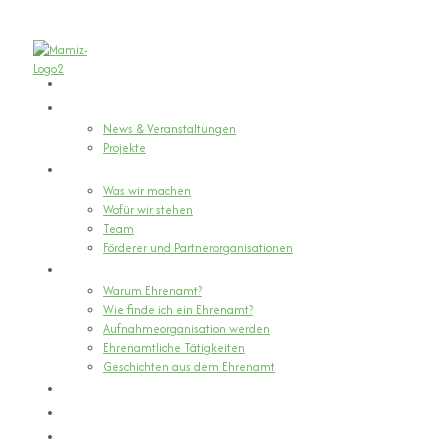
Home
Aktuelles
News & Veranstaltungen
Projekte
Über Uns
Was wir machen
Wofür wir stehen
Team
Förderer und Partnerorganisationen
Ehrenamt finden
Warum Ehrenamt?
Wie finde ich ein Ehrenamt?
Aufnahmeorganisation werden
Ehrenamtliche Tätigkeiten
Geschichten aus dem Ehrenamt
Kontakt
Links & Tipps
Mamiz unterstützen