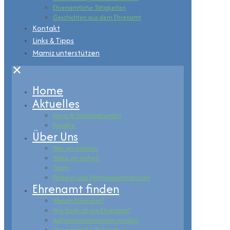
Ehrenamtliche Tätigkeiten
Geschichten aus dem Ehrenamt
Kontakt
Links & Tipps
Mamiz unterstützen
✕
Home
Aktuelles
News & Veranstaltungen
Projekte
Über Uns
Was wir machen
Wofür wir stehen
Team
Förderer und Partnerorganisationen
Ehrenamt finden
Warum Ehrenamt?
Wie finde ich ein Ehrenamt?
Aufnahmeorganisation werden
Ehrenamtliche Tätigkeiten