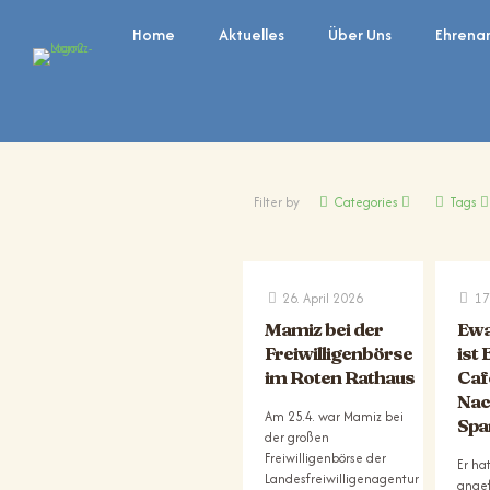
Home
Aktuelles
Über Uns
Ehrena
Filter by
Categories
Tags
26. April 2026
17
Mamiz bei der
Ewa
Freiwilligenbörse
ist
im Roten Rathaus
Caf
Nac
Am 25.4. war Mamiz bei
Spa
der großen
Freiwilligenbörse der
Er ha
Landesfreiwilligenagentur
angef