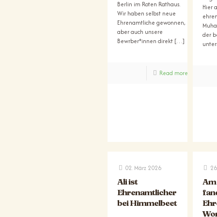
Berlin im Roten Rathaus.
Hier 
Wir haben selbst neue
ehren
Ehrenamtliche gewonnen,
Muha
aber auch unsere
der b
Bewrber*innen direkt
[…]
unter
Read more
02. März 2026
26
Ali ist
Am 
Ehrenamtlicher
fand
bei Himmelbeet
Ehr
Wor