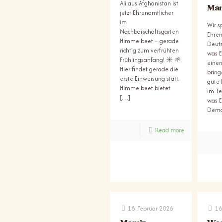
Ali aus Afghanistan ist
Mam
jetzt Ehrenamtlicher
im
Wir s
Nachbarschaftsgarten
Ehren
Himmelbeet – gerade
Deuts
richtig zum verfrühten
was E
Frühlingsanfang! ☀️ 🌱
einen
Hier findet gerade die
bring
erste Einweisung statt.
gute
Himmelbeet bietet
im Te
[…]
was 
Demo
Read more
18. Februar 2026
16