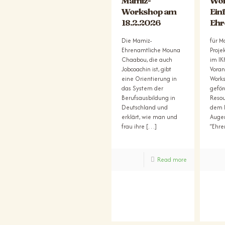
Mamiz-
Wor
Workshop am
Ein
18.2.2026
Ehr
Die Mamiz-
für M
Ehrenamtliche Mouna
Proje
Chaabou, die auch
im IK
Jobcoachin ist, gibt
Voran
eine Orientierung in
Works
das System der
geför
Berufsausbildung in
Resou
Deutschland und
dem F
erklärt, wie man und
Augen
frau ihre
[…]
“Ehre
Read more