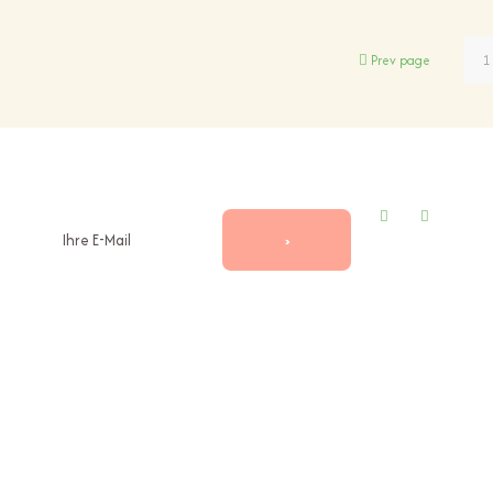
Prev page
1
Abonniert unseren Newsletter
Folgt uns auf i